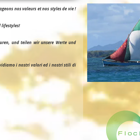
geons nos valeurs et nos styles de vie !
lifestyles!
uren, und teilen wir unsere Werte und
iamo i nostri valori ed i nostri stili di