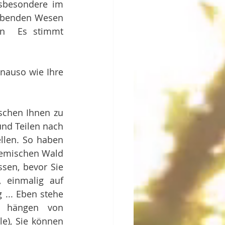
sbesondere im 
ebenden Wesen 
n  Es stimmt 
nauso wie Ihre 
chen Ihnen zu 
nd Teilen nach 
len. So haben 
demischen Wald 
sen, bevor Sie 
 einmalig auf 
... Eben stehe 
e hängen von 
e), Sie können 