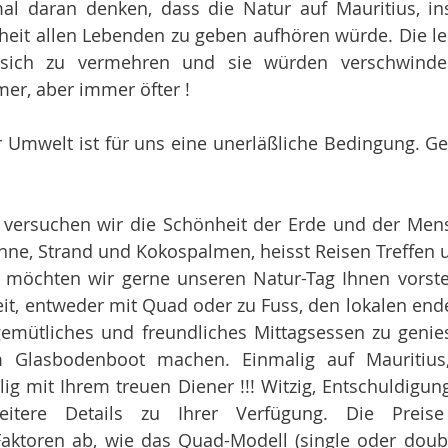
 daran denken, dass die Natur auf Mauritius, in
heit allen Lebenden zu geben aufhören würde. Die l
sich zu vermehren und sie würden verschwinde
mer, aber immer öfter !
 Umwelt ist für uns eine unerläßliche Bedingung. Ge
versuchen wir die Schönheit der Erde und der Mens
nne, Strand und Kokospalmen, heisst Reisen Treffen u
möchten wir gerne unseren Natur-Tag Ihnen vorstel
eit, entweder mit Quad oder zu Fuss, den lokalen en
gemütliches und freundliches Mittagsessen zu genies
m Glasbodenboot machen. Einmalig auf Mauritius,
g mit Ihrem treuen Diener !!! Witzig, Entschuldigung 
itere Details zu Ihrer Verfügung. Die Preis
Faktoren ab, wie das Quad-Modell (single oder doubl