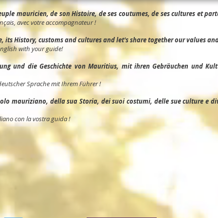
ple mauricien, de son Histoire, de ses coutumes, de ses cultures et parta
nçais, avec votre accompagnateur !
its History, customs and cultures and let's share together our values and 
English with your guide!
ng und die Geschichte von Mauritius, mit ihren Gebräuchen und Kult
deutscher Sprache mit Ihrem Führer !
o mauriziano, della sua Storia, dei suoi costumi, delle sue culture e divid
liano con la vostra guida !