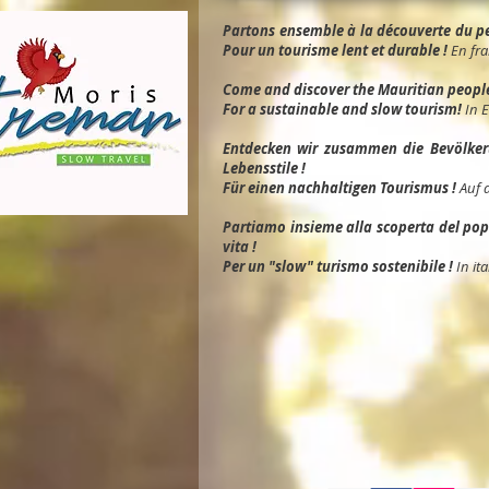
Partons ensemble à la découverte du peu
Pour un tourisme lent et durable !
En fra
Come and discover the Mauritian people, 
For a sustainable and slow tourism!
In 
Entdec
ken wir zusammen die Bevölkeru
Lebensstile !
Für einen nachhaltigen Tourismus !
Auf 
Partiamo insieme alla scoperta del popol
vita !
Per un "slow" turismo sostenibile !
In ita