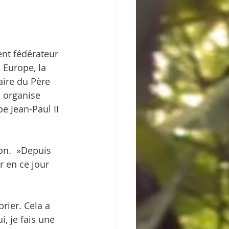
nt fédérateur 
 Europe, la 
aire du Père 
i organise 
e Jean-Paul II 
on.  »Depuis 
r en ce jour 
rier. Cela a 
, je fais une 