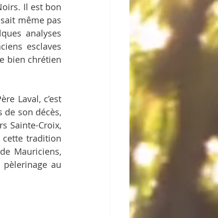
irs. Il est bon 
aisait même pas 
lques analyses 
ciens esclaves 
e bien chrétien 
re Laval, c’est 
 de son décès, 
 Sainte-Croix, 
ette tradition 
de Mauriciens, 
 pèlerinage au 