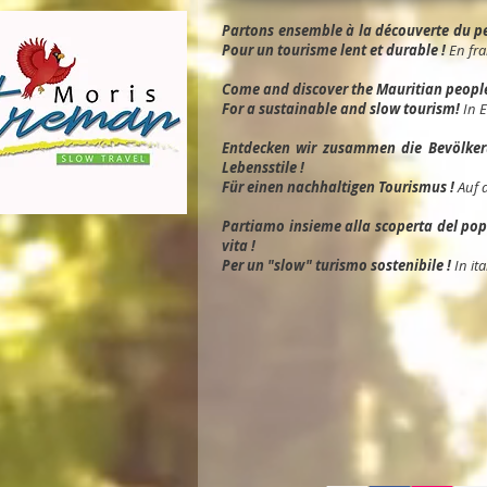
Partons ensemble à la découverte du peu
Pour un tourisme lent et durable !
En fra
Come and discover the Mauritian people, 
For a sustainable and slow tourism!
In 
Entdec
ken wir zusammen die Bevölkeru
Lebensstile !
Für einen nachhaltigen Tourismus !
Auf 
Partiamo insieme alla scoperta del popol
vita !
Per un "slow" turismo sostenibile !
In ita