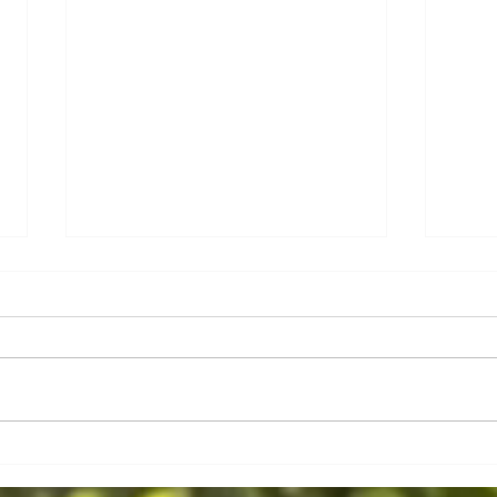
For another tourism in Mauritius...
2025, 
Otrema