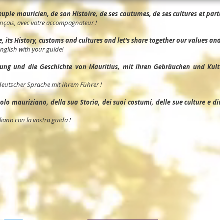
ple mauricien, de son Histoire, de ses coutumes, de ses cultures et parta
nçais, avec votre accompagnateur !
its History, customs and cultures and let's share together our values and 
English with your guide!
ng und die Geschichte von Mauritius, mit ihren Gebräuchen und Kult
deutscher Sprache mit Ihrem Führer !
o mauriziano, della sua Storia, dei suoi costumi, delle sue culture e divid
liano con la vostra guida !