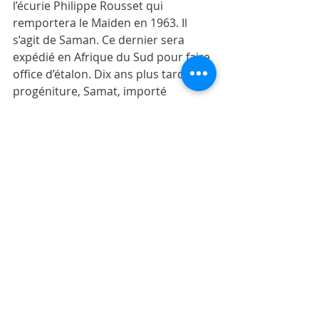
l’écurie Philippe Rousset qui 
remportera le Maiden en 1963. Il 
s’agit de Saman. Ce dernier sera 
expédié en Afrique du Sud pour faire 
office d’étalon. Dix ans plus tard, sa 
progéniture, Samat, importé 
d’Afrique du Sud, réédite son exploit 
en enlevant le Maiden pour le 
compte de l’écurie Gujadhur.
L’édition de 1979 avait également un 
goût particulier, pas seulement 
parce que l’écurie Henry Ythier 
remporte ce classique avec Beacon 
Top et verra son deuxième coursier 
terminer deuxième, mais bien parce 
que le gagnant était piloté par Joe 
Byrnes et le deuxième à avoir franchi 
la ligne d’arrivée par le fils de ce 