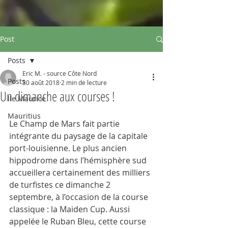
Post
Posts
Eric M. - source Côte Nord
Posts
30 août 2018
2 min de lecture
Un dimanche aux courses !
Ile Maurice
Mauritius
Le Champ de Mars fait partie 
intégrante du paysage de la capitale 
port-louisienne. Le plus ancien 
hippodrome dans l’hémisphère sud 
accueillera certainement des milliers 
de turfistes ce dimanche 2 
septembre, à l’occasion de la course 
classique : la Maiden Cup. Aussi 
appelée le Ruban Bleu, cette course 