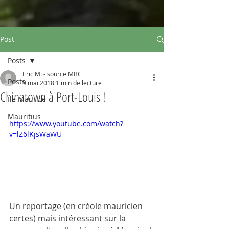
Post
Posts
Eric M. - source MBC
Posts
9 mai 2018
1 min de lecture
Chinatown à Port-Louis !
Ile Maurice
Mauritius
https://www.youtube.com/watch?
v=lZ6lKjsWaWU
Un reportage (en créole mauricien 
certes) mais intéressant sur la 