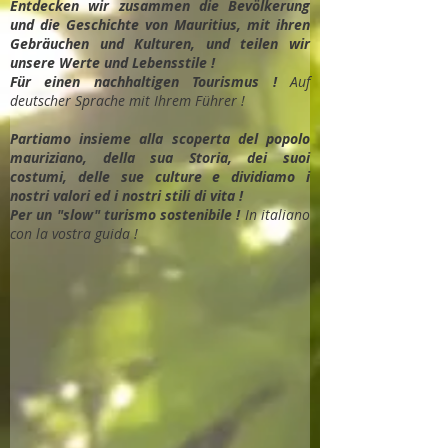
Entdec
ken wir zusammen die Bevölkerung
und die Geschichte von Mauritius, mit ihren
Gebräuchen und Kulturen, und teilen wir
unsere Werte und Lebensstile !
Für einen nachhaltigen Tourismus !
Auf
deutscher Sprache mit Ihrem Führer !
Partiamo insieme alla scoperta del popolo
mauriziano, della sua Storia, dei suoi
costumi, delle sue culture e dividiamo i
nostri valori ed i nostri stili di vita !
Per un "slow" turismo sostenibile !
In italiano
con la vostra guida !