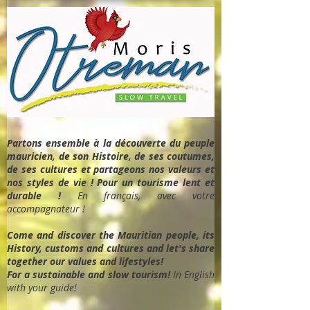
Partons ensemble à la découverte du peuple
mauricien, de son Histoire, de ses coutumes,
de ses cultures et partageons nos valeurs et
nos styles de vie ! Pour un tourisme lent et
durable !
En français, avec votre
accompagnateur !
Come and discover the Mauritian people, its
History, customs and cultures and let's share
together our values and lifestyles!
For a sustainable and slow tourism!
In English
with your guide!