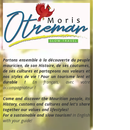
Partons ensemble à la découverte du peuple
mauricien, de son Histoire, de ses coutumes,
de ses cultures et partageons nos valeurs et
nos styles de vie ! Pour un tourisme lent et
durable !
En français, avec votre
accompagnateur !
Come and discover the Mauritian people, its
History, customs and cultures and let's share
together our values and lifestyles!
For a sustainable and slow tourism!
In English
with your guide!