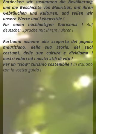
Entdec
ken wir zusammen die Bevölkerung
und die Geschichte von Mauritius, mit ihren
Gebräuchen und Kulturen, und teilen wir
unsere Werte und Lebensstile !
Für einen nachhaltigen Tourismus !
Auf
deutscher Sprache mit Ihrem Führer !
Partiamo insieme alla scoperta del popolo
mauriziano, della sua Storia, dei suoi
costumi, delle sue culture e dividiamo i
nostri valori ed i nostri stili di vita !
Per un "slow" turismo sostenibile !
In italiano
con la vostra guida !