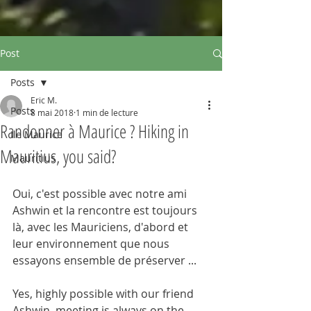
Post
Posts
Eric M.
Posts
8 mai 2018
1 min de lecture
Randonner à Maurice ? Hiking in
Ile Maurice
Mauritius, you said?
Mauritius
Oui, c'est possible avec notre ami 
Ashwin et la rencontre est toujours 
là, avec les Mauriciens, d'abord et 
leur environnement que nous 
essayons ensemble de préserver ...
Yes, highly possible with our friend 
Ashwin, meeting is always on the 